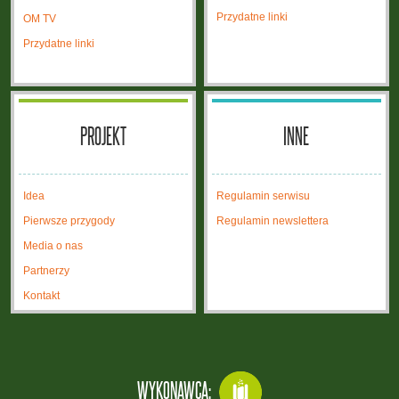
Przydatne linki
OM TV
Przydatne linki
PROJEKT
INNE
Idea
Regulamin serwisu
Pierwsze przygody
Regulamin newslettera
Media o nas
Partnerzy
Kontakt
WYKONAWCA: