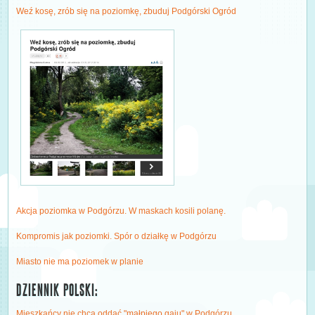
Weź kosę, zrób się na poziomkę, zbuduj Podgórski Ogród
Akcja poziomka w Podgórzu. W maskach kosili polanę.
Kompromis jak poziomki. Spór o działkę w Podgórzu
Miasto nie ma poziomek w planie
DZIENNIK POLSKI:
Mieszkańcy nie chcą oddać "małpiego gaju" w Podgórzu